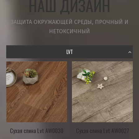
НАШ ДИЗАЙН
ЗАЩИТА ОКРУЖАЮЩЕЙ СРЕДЫ, ПРОЧНЫЙ И
НЕТОКСИЧНЫЙ
LVT
Сухая спина Lvt AW0030
Сухая спина Lvt AW0027