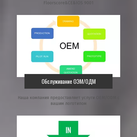
Floorscore&CE&IOS 9001
Обслуживание ОЭМ/ОДМ
Наша компания предоставляет услуги OEM/ODM с
вашим логотипом