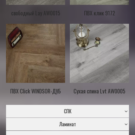
свободный Lay AW0015
ПВХ клик 9172
ПВХ Click WINDSOR-ДУБ
Сухая спина Lvt AW0005
СПК
Ламинат