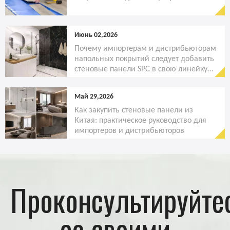
Июнь 02,2026
Почему импортерам и дистрибьюторам
напольных покрытий следует добавить
стеновые панели SPC в свою линейку
продукции
Май 29,2026
Как закупить стеновые панели из
Китая: практическое руководство для
импортеров и дистрибьюторов
Проконсультируйте
со своими